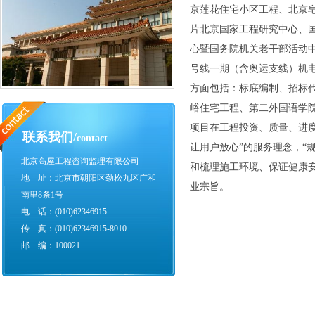
京莲花住宅小区工程、北京
片北京国家工程研究中心、
心暨国务院机关老干部活动
号线一期（含奥运支线）机
方面包括：标底编制、招标
峪住宅工程、第二外国语学
项目在工程投资、质量、进
联系我们/
contact
让用户放心”的服务理念，“
北京高屋工程咨询监理有限公司
和梳理施工环境、保证健康安
地 址：北京市朝阳区劲松九区广和
业宗旨。
南里8条1号
电 话：(010)62346915
传 真：(010)62346915-8010
邮 编：100021