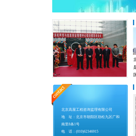
联系我们/
contact
北京高屋工程咨询监理有限公司
地 址：北京市朝阳区劲松九区广和
南里8条1号
电 话：(010)62346915