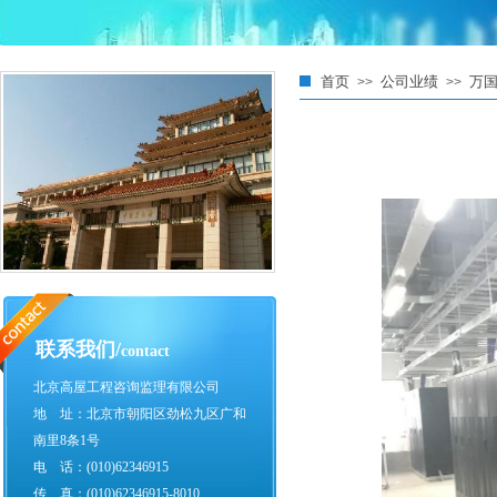
首页
公司业绩
万
>>
>>
联系我们/
contact
北京高屋工程咨询监理有限公司
地 址：北京市朝阳区劲松九区广和
南里8条1号
电 话：(010)62346915
传 真：(010)62346915-8010