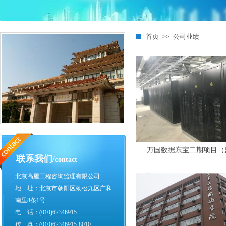
首页
公司业绩
>>
万国数据东宝二期项目（
联系我们/
contact
北京高屋工程咨询监理有限公司
地 址：北京市朝阳区劲松九区广和
南里8条1号
电 话：(010)62346915
传 真：(010)62346915-8010